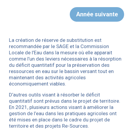
-- Réserves de substitution
-- Aires d’Alimentation de Captage
-- Haies et talus
-- Les prélèvements
-- Eau et agriculture
Année suivante
-- La recharge des nappes
-- Assainissement AC/ANC
-- Les forages domestiques
-- Activités industrielles
-- Populiculture
-- Jardinerie et pesticides
La création de réserve de substitution est
-- Economies d’eau agricole
recommandée par le SAGE et la Commission
-- Economies d’eau des EPCI
Locale de l’Eau dans la mesure où elle apparait
comme l’un des leviers nécessaires à la résorption
-- Economies d’eau potable
du déficit quantitatif pour la préservation des
ressources en eau sur le bassin versant tout en
maintenant des activités agricoles
économiquement viables.
D’autres outils visant à résorber le déficit
quantitatif sont prévus dans le projet de territoire.
En 2021, plusieurs actions visant à améliorer la
gestion de l’eau dans les pratiques agricoles ont
été mises en place dans le cadre du projet de
territoire et des projets Re-Sources.