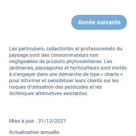
-- Réserves de substitution
-- Aires d’Alimentation de Captage
-- Haies et talus
-- Les prélèvements
-- Eau et agriculture
-- La recharge des nappes
-- Assainissement AC/ANC
Année suivante
-- Les forages domestiques
-- Activités industrielles
-- Populiculture
-- Jardinerie et pesticides
-- Economies d’eau agricole
Les particuliers, collectivités et professionnels du
-- Economies d’eau des EPCI
paysage sont des consommateurs non
négligeables de produits phytosanitaires. Les
-- Economies d’eau potable
jardineries, paysagistes et horticulteurs sont invités
à s’engager dans une démarche de type « charte »
pour informer et sensibiliser leurs clients sur les
risques d’utilisation des pesticides et les
techniques alternatives existantes.
Mise à jour : 31/12/2021
Actualisation annuelle